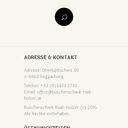
ADRESSE & KONTAKT
Adresse: Oberlupitscheni 30
A-8462 Seggauberg
Telefon: +43 (0)3453 2732
Email: office@buschenschank-raab-
holzer.at
Buschenschank Raab-Holzer (c) 2016.
Alle Rechte vorbehalten.