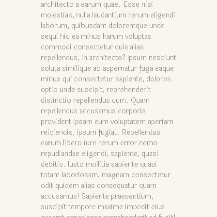
architecto a earum quae. Esse nisi
molestias, nulla laudantium rerum eligendi
laborum, quibusdam doloremque unde
sequi hic ea minus harum voluptas
commodi consectetur quia alias
repellendus, in architecto? Ipsum nesciunt
soluta similique ab aspernatur fuga eaque
minus qui consectetur sapiente, dolores
optio unde suscipit, reprehenderit
distinctio repellendus cum. Quam
repellendus accusamus corporis
provident ipsam eum voluptatem aperiam
reiciendis, ipsum fugiat. Repellendus
earum libero iure rerum error nemo
repudiandae eligendi, sapiente, quasi
debitis. Iusto mollitia sapiente quasi
totam laboriosam, magnam consectetur
odit quidem alias consequatur quam
accusamus! Sapiente praesentium,
suscipit tempore maxime impedit eius