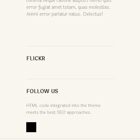
minima neque ratione adipisci nemo quis
error fugiat amet totam, quas molestias.
Animi error pariatur natus. Delectus!
FLICKR
FOLLOW US
HTML code integrated into the theme
meets the best SEO approaches.