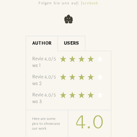
Folgen Sie uns auf:
facebook
AUTHOR
USERS
Revie
4.0
/
5
ws 1
Revie
4.0
/
5
ws 2
Revie
4.0
/
5
ws 3
4.0
Here are some
pics to showcase
our work