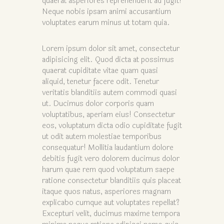
quaerat asperiores reprehenderit ad fugit!
Neque nobis ipsam animi accusantium
voluptates earum minus ut totam quia.
Lorem ipsum dolor sit amet, consectetur
adipisicing elit. Quod dicta at possimus
quaerat cupiditate vitae quam quasi
aliquid, tenetur facere odit. Tenetur
veritatis blanditiis autem commodi quasi
ut. Ducimus dolor corporis quam
voluptatibus, aperiam eius! Consectetur
eos, voluptatum dicta odio cupiditate fugit
ut odit autem molestiae temporibus
consequatur! Mollitia laudantium dolore
debitis fugit vero dolorem ducimus dolor
harum quae rem quod voluptatum saepe
ratione consectetur blanditiis quis placeat
itaque quos natus, asperiores magnam
explicabo cumque aut voluptates repellat?
Excepturi velit, ducimus maxime tempora