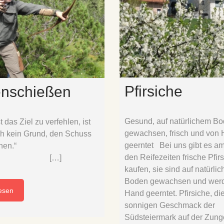
Pfirsiche
nschießen
Gesund, auf natürlichem B
 das Ziel zu verfehlen, ist
gewachsen, frisch und von
ch kein Grund, den Schuss
geerntet Bei uns gibt es a
ubrechen.“
den Reifezeiten frische Pfir
…]
kaufen, sie sind auf natürli
Boden gewachsen und wer
esen
Hand geerntet. Pfirsiche, di
sonnigen Geschmack der
Südsteiermark auf der Zung