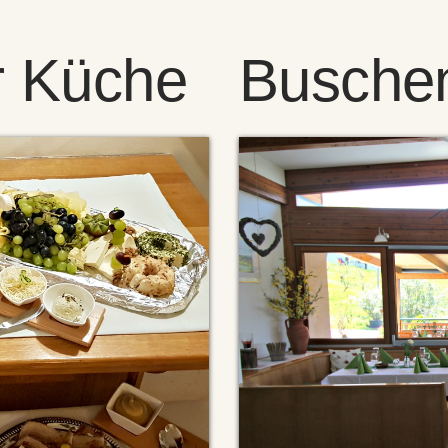
r Küche
Busche