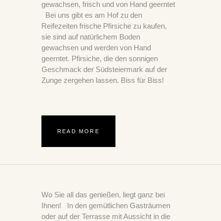
gewachsen, frisch und von Hand geerntet
Bei uns gibt es am Hof zu den
Reifezeiten frische Pfirsiche zu kaufen,
sie sind auf natürlichem Boden
gewachsen und werden von Hand
geerntet. Pfirsiche, die den sonnigen
Geschmack der Südsteiermark auf der
Zunge zergehen lassen. Biss für Biss!
READ MORE
Wo Sie all das genießen, liegt ganz bei
Ihnen! In den gemütlichen Gasträumen
oder auf der Terrasse mit Aussicht in die