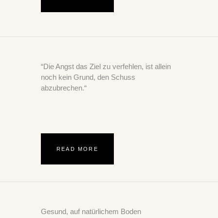
“Die Angst das Ziel zu verfehlen, ist allein
noch kein Grund, den Schuss
abzubrechen.“
READ MORE
Gesund, auf natürlichem Boden