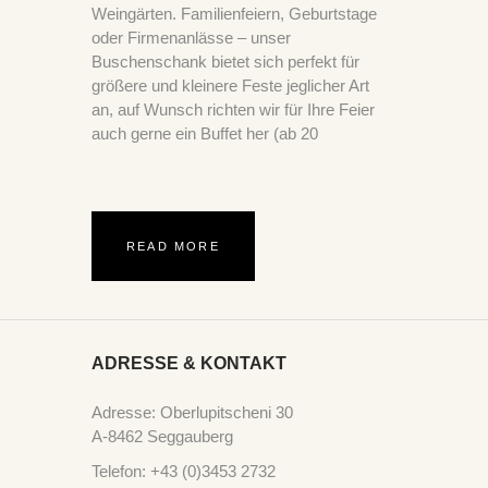
Weingärten. Familienfeiern, Geburtstage
oder Firmenanlässe – unser
Buschenschank bietet sich perfekt für
größere und kleinere Feste jeglicher Art
an, auf Wunsch richten wir für Ihre Feier
auch gerne ein Buffet her (ab 20
READ MORE
ADRESSE & KONTAKT
Adresse: Oberlupitscheni 30
A-8462 Seggauberg
Telefon: +43 (0)3453 2732